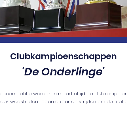
Clubkampioenschappen
'De Onderlinge'
 voorjaarscompetitie worden in maart altijd de club
aarscompetitie worden in maart altijd de clubkampi
nnik spelen de hele week wedstrijden tegen elkaar e
eek wedstrijden tegen elkaar en strijden om de titel
nderlinge verloopt via
toernooi.nl