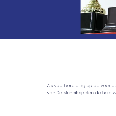
Als ​voorbereiding op de
Als voorbereiding op de voorj
gehouden. Leden van De Mu
van De Munnik spelen de hele w
Clubkampioen.
De inschrijving voor De O