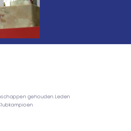
kampioenschappen
oenschappen gehouden. Leden
n strijden om de titel
 Clubkampioen.