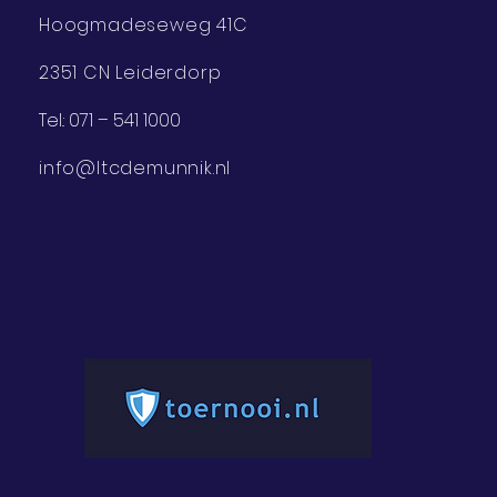
Hoogmadeseweg 41C
2351 CN Leiderdorp
Tel.:
071 – 541 1000
info@ltcdemunnik.nl