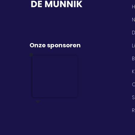
N
D
Onze sponsoren
L
B
K
S