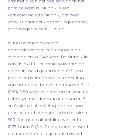
afkomstig van het gebied waarin het
park gelegen is. Munnik is een
verbastering van Monnik, dat weer
verwijst naar het klooster Engelendael,
dat vroeger in de buurt lag.
In 1938 werden de eerste
competitiewedstrijden gespeeld op
zaterdag en in 1942 werd De Munnik lid
van de KNLTB. Het eerste volwaardige
clubhuis werd gebouwd in 1961; een
jaar later kwam de eerste uitbreiding
van het aantal banen: baan 4 t/m 6. In
1968/1969 werd een beheerderswoning
gebouwd met daarnaast de banen 7
en 8. Met de uitbreiding van het park
groeide ook het aantal leden tot circa
800. Een grote uitbreiding was er in
1978: baan 9 t/m 12 en bovendien werd
de accommodatie gemoderniseerd.