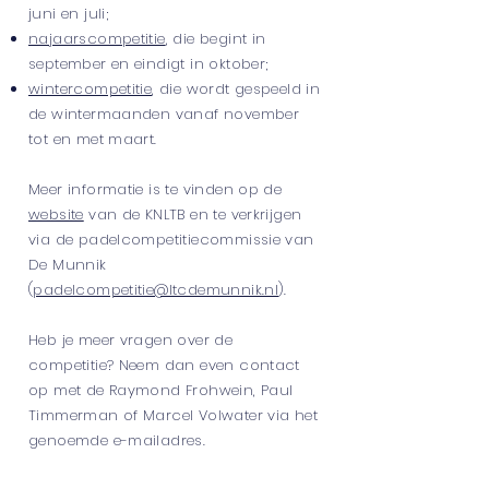
juni en juli;
najaarscompetitie
, die begint in
september en eindigt in oktober;
wintercompetitie
, die wordt gespeeld in
de wintermaanden vanaf november
tot en met maart.
Meer informatie is te vinden op de
website
van de KNLTB en te verkrijgen
via de padelcompetitiecommissie van
De Munnik
(
padelcompetitie@ltcdemunnik.nl
).
Heb je meer vragen over de
competitie? Neem dan even contact
op met de Raymond Frohwein, Paul
Timmerman of Marcel Volwater via het
genoemde e-mailadres.