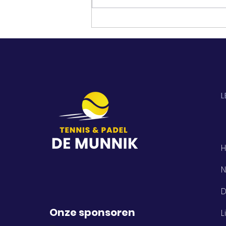
L
N
D
Onze sponsoren
L