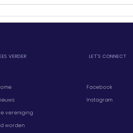
30maart Padelfinale
EES VERDER
LET'S CONNECT
Home
Facebook
ieuws
Instagram
e vereniging
id worden