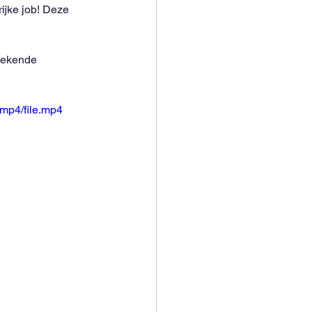
ijke job! Deze 
bekende 
mp4/file.mp4