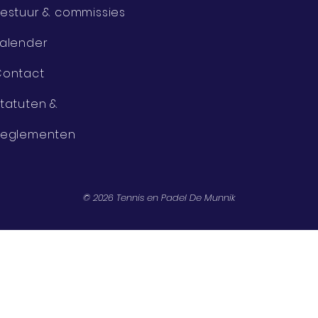
estuur & commissies
alender
Contact
tatuten &
Reglementen
© 2026 Tennis en Padel De Munnik