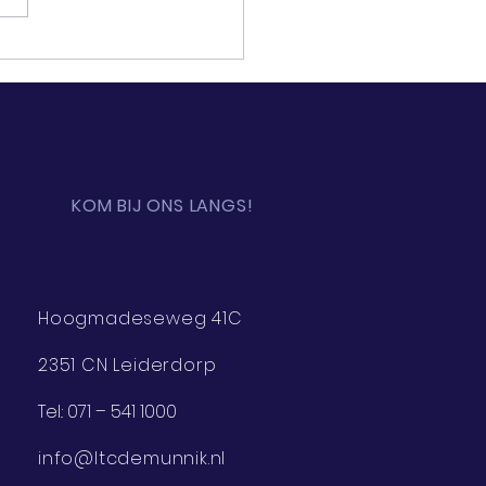
KOM BIJ ONS LANGS!
Hoogmadeseweg 41C
2351 CN Leiderdorp
Tel.:
071 – 541 1000
info@ltcdemunnik.nl