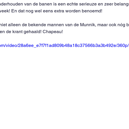
nderhouden van de banen is een echte serieuze en zeer belangr
week! En dat nog wel eens extra worden benoemd! 
 niet alleen de bekende mannen van de Munnik, maar ook nóg 
en de krant gehaald! Chapeau!
ic.com/video/28a6ee_e7f7f1ad809b48a18c37566b3a3b492e/360p/